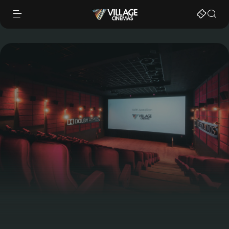
|
"
"