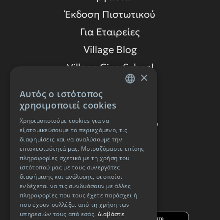
Έκδοση Πιστωτικού
Για Εταιρείες
Village Blog
Village Cine School
×
Όροι χρήσης
Αυτός ο ιστότοπος
GREEK
χρησιμοποιεί cookies
Πολιτική απορρήτου
ENGLISH
Χρησιμοποιούμε cookies για να
Κατηγορίες Εισιτηρίων
εξατομικεύσουμε το περιεχόμενο, τις
διαφημίσεις και να αναλύσουμε την
ΕΣΠΑ
επισκεψιμότητά μας. Μοιραζόμαστε επίσης
πληροφορίες σχετικά με τη χρήση του
Προσφορές
ιστότοπού μας με τους συνεργάτες
διαφήμισης και ανάλυσης, οι οποίοι
Village Care
ενδέχεται να τις συνδυάσουν με άλλες
πληροφορίες που τους έχετε παράσχει ή
ΑΠΟΚΤΗΣΕ ΤΗΝ ΕΦΑΡΜΟΓΗ
που έχουν συλλέξει από τη χρήση των
υπηρεσιών τους από εσάς.
Διαβάστε