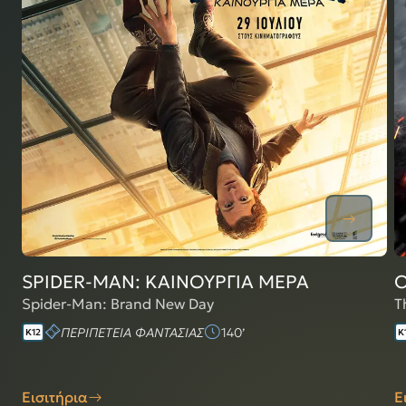
SPIDER-MAN: ΚΑΙΝΟΥΡΓΙΑ ΜΕΡΑ
Ο
Spider-Man: Brand New Day
T
ΠΕΡΙΠΕΤΕΙΑ ΦΑΝΤΑΣΙΑΣ
140
Κ12
Κ
Εισιτήρια
Ε