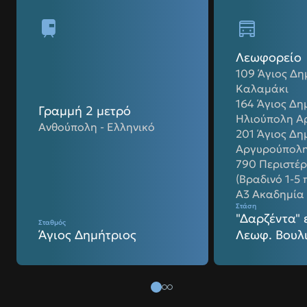
Λεωφορείο
109 Άγιος Δη
Καλαμάκι
164 Άγιος Δη
Γραμμή 2 μετρό
Ηλιούπολη Α
Ανθούπολη - Ελληνικό
201 Άγιος Δη
Αργυρούπολ
790 Περιστέρ
(Βραδινό 1-5 π
Α3 Ακαδημία 
Στάση
"Δαρζέντα" 
Σταθμός
Άγιος Δημήτριος
Λεωφ. Βουλ