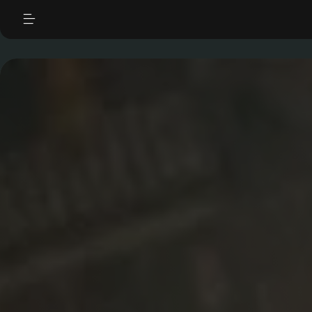
|
"
"